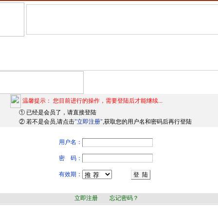
|
首 页
|
招商信息
|
代理信息
|
供应信息
|
采购信息
|
合作信息
|
转让信息
|
展会信息
|
温馨提示： 您目前进行的操作，需要登陆后才能继续...
① 已经是会员了，请直接登陆
② 若不是会员,请点击
"立即注册"
,获取您的用户名和密码后再行登陆
用户名：
密 码
：
有效期：
立即注册
忘记密码
？