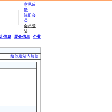
意见反
馈
注册会
员
会员登
陆
让信息
|
展会信息
|
企业
给他发站内短信