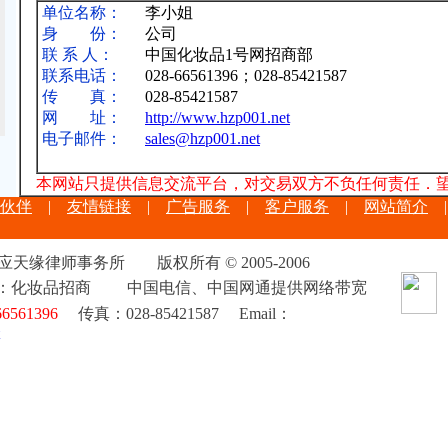
单位名称：
李小姐
身 份：
公司
联 系 人：
中国化妆品1号网招商部
联系电话：
028-66561396；028-85421587
传 真：
028-85421587
网 址：
http://www.hzp001.net
电子邮件：
sales@hzp001.net
本网站只提供信息交流平台，对交易双方不负任何责任．
伙伴
|
友情链接
|
广告服务
|
客户服务
|
网站简介
|
天缘律师事务所 版权所有 © 2005-2006
：化妆品招商 中国电信、中国网通提供网络带宽
66561396
传真：028-85421587
Email：