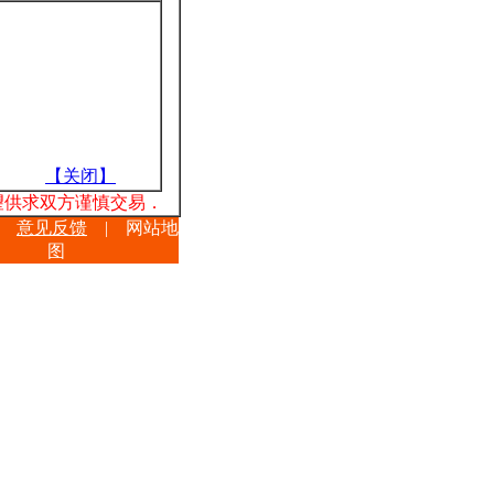
【关闭】
望供求双方谨慎交易．
意见反馈
|
网站地
图