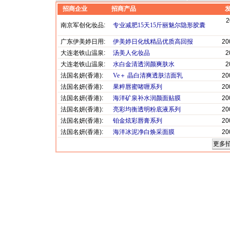
招商企业
招商产品
2
南京军创化妆品:
专业减肥15天15斤丽魅尔隐形胶囊
广东伊美婷日用:
伊美婷日化线精品优质高回报
20
大连老铁山温泉:
汤美人化妆品
2
大连老铁山温泉:
水白金清透润颜爽肤水
2
法国名妍(香港):
Ve＋ 晶白清爽透肤洁面乳
20
法国名妍(香港):
果粹唇蜜啫喱系列
20
法国名妍(香港):
海洋矿泉补水润颜面贴膜
20
法国名妍(香港):
亮彩均衡透明粉底液系列
20
法国名妍(香港):
铂金炫彩唇膏系列
20
法国名妍(香港):
海洋冰泥净白焕采面膜
20