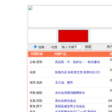
用
招商
代理
代理区域
代理产品
2
云南.昆明
高品质，中、低价位－－欧丝蔓化
2
全国
快速办证.轻松拿文凭.刻章QQ1223
2
深圳.龙岗
玉兰油、雅芳
2
河南.南阳
水白金清透润颜爽肤水
甘肃.庆阳
美白祛斑化妆品
20
青海.西宁
英国蓝威龙男士化妆品
20
河北
北京影视化妆品厂“一诺”系列化
20