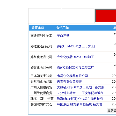
合作企业
合作产品
2
南通恒利生物工
美白牙贴
2
婷红化妆品公司
你的OEM/ODM加工，梦工厂
2
婷红化妆品公司
专业化妆品OEM/ODM加工
2
婷红化妆品公司
您的OEM/ODM加工梦工厂
日本颜美宝祛痣
卡露尔化妆品有限公司
20
香丝雨化妆品出
再青春黄金童颜套
20
广州天使眼商贸
大藏秘火疗OEM加工策划一条龙服
20
广州天使眼商贸
２分钟变处女－－玉女缩阴棒诚征
20
珠海（CK）卡莱
珠海c&k;(卡莱) 化妆品生物科技有
20
韩国淑妮株式会
韩国淑妮 绝对的高档品质 精美包
20