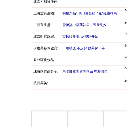
北京协和维肤佳:
2
上海杰英生物:
明星产品"HGH修复精华素"隆重招商
2
广州宝生堂:
雪伊姿中草药祛痘，五天见效
2
北京时代靓妃:
零风险投资, 从靓妃开始
2
伊度美容保健品:
口服祛斑.不反弹.效果保一年
2
香丝雨化妆品:
2
珠海国佳高分子:
亲水凝胶美容美体贴 珠海国佳
2
杭州美芙: