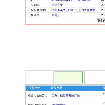
山东.聊城
圣洁之缘
20
山东,陕西,山西
法国圣芙兰(SENFUL)系列香熏精油
20
山东.济南
兰可儿
20
供应企业
供应产品
2
婷红化妆品公司
美白，祛斑等有效产品
2