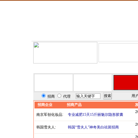
126年8月6日星期四
|
首 页
|
招商信息
|
代理信息
|
供应
用
招商
代理
招商企业
招商产品
2
南京军创化妆品:
专业减肥15天15斤丽魅尔隐形胶囊
2
韩国雪夫人:
韩国“雪夫人”神奇美白祛斑招商
2