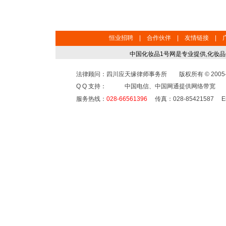
恒业招聘
|
合作伙伴
|
友情链接
|
中国化妆品1号网是专业提供,化妆
法律顾问：四川应天缘律师事务所 版权所有 © 2005-2
Q Q 支持： 中国电信、中国网通提供网络带宽
服务热线：
028-66561396
传真：028-85421587 Em
页 面 执 行 时 间： 546.875 毫秒