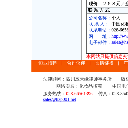
现价：２６８元／盒
联 系 方 式
公司名称：
个人
联 系 人：
中国化
联系电话：
028-665
http://w
网 址：
sales@hz
电子邮件：
本网站只提供信息交
恒业招聘
|
合作伙伴
|
友情链接
|
广
法律顾问：四川应天缘律师事务所 版权所有 ©
网络实名：化妆品招商 中国电
服务热线：
028-66561396
传真：028-8542
sales@hzp001.net