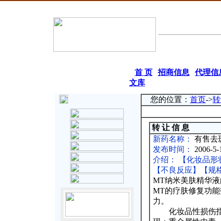
|
首 页
|
招商信息
|
代理信
文库
126年8月6日星期四
您的位置：
首页
->
转
转 让 信 息
新药名称：
有售去
发布时间：
2006-5-1
介绍： 【化妆品
【不良反应】【规
MT纳米美肤精华
MT的疗肤修复功
力。
化妆品性损伤指长